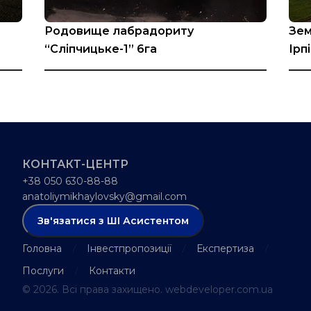
Родовище лабрадориту
Зем
“Сліпчицьке-1” 6га
Ірп
КОНТАКТ-ЦЕНТР
+38 050 630-88-88
anatoliymikhaylovsky@gmail.com
Зв'язатися з ШІ Асистентом
Головна
Інвестпропозиції
Експертиза
Послуги
Контакти
© 2026. Всі права захищено.
webdeveloper.com.ua